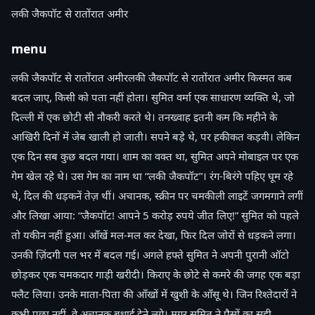
लकी जैकपॉट से रातोंरात अमीर
menu
लकी जैकपॉट से रातोंरात अमीरलकी जैकपॉट से रातोंरात अमीर किस्मत कब
बदल जाए, किसी को पता नहीं होता। सुमित वर्मा एक साधारण व्यक्ति थे, जो
दिल्ली में एक छोटी सी नौकरी करते थे। तनख्वाह इतनी कम कि महीने के
आखिरी दिनों में जेब खाली हो जाती। सपने बड़े थे, पर हकीकत कड़वी। लेकिन
एक दिन सब कुछ बदल गया। शाम का वक्त था, सुमित अपने मोबाइल पर एक
गेम खेल रहे थे। उस गेम का नाम था “लकी जैकपॉट”। रंग-बिरंगे पहिए घूम रहे
थे, दिल की धड़कनें तेज़ थीं। अचानक, स्क्रीन पर चमकीली लाइटें जगमगाने लगीं
और लिखा आया: “जैकपॉट! आपने 5 करोड़ रुपये जीत लिए!” सुमित को पहले
तो यकीन नहीं हुआ। आँखें मल-मल कर देखा, फिर दिल जोरों से धड़कने लगा।
उनकी ज़िंदगी पल भर में बदल गई। अगले हफ्ते सुमित ने अपनी पुरानी ऑटो
छोड़कर एक चमकदार गाड़ी खरीदी। किराए के छोटे से कमरे की जगह एक बड़ा
फ्लैट लिया। उनके माता-पिता की आँखों में खुशी के आँसू थे। जिन रिश्तेदारों ने
कभी पूछा नहीं, वे अचानक बधाई देने लगे। मगर सुमित ने पैसों का सही