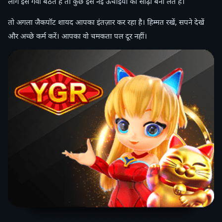
लोग इसे गँवा बैठते हैं तो कुछ इसे नई ऊँचाइयों की सीढ़ी बना लेते हैं।
तो अगला जैकपॉट शायद आपका इंतज़ार कर रहा है। हिम्मत रखें, सपने देखें
और अच्छे कर्म करें। आपका वो चमकता पल दूर नहीं।