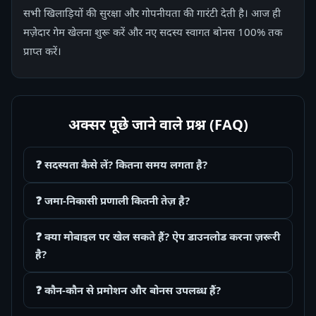
सभी खिलाड़ियों की सुरक्षा और गोपनीयता की गारंटी देती है। आज ही
मज़ेदार गेम खेलना शुरू करें और नए सदस्य स्वागत बोनस 100% तक
प्राप्त करें।
अक्सर पूछे जाने वाले प्रश्न (FAQ)
❓ सदस्यता कैसे लें? कितना समय लगता है?
❓ जमा-निकासी प्रणाली कितनी तेज़ है?
❓ क्या मोबाइल पर खेल सकते हैं? ऐप डाउनलोड करना ज़रूरी
है?
❓ कौन-कौन से प्रमोशन और बोनस उपलब्ध हैं?